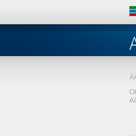
A
Of
AG