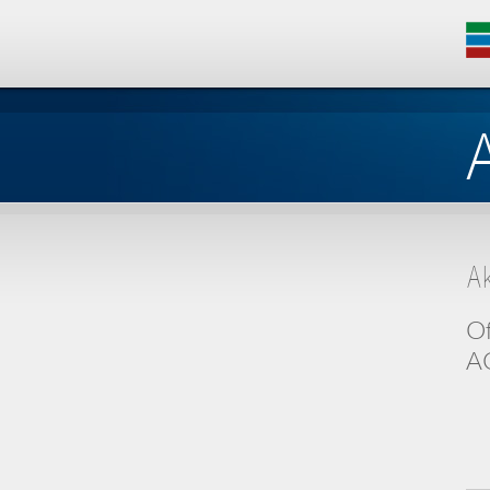
A
Of
AG