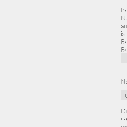
Be
Nü
au
is
Be
Bu
N
Di
Ge
un