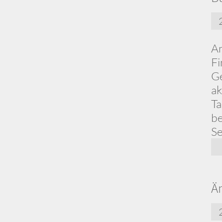
Am
Fi
G
ak
Ta
be
S
Ä