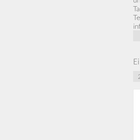
Ta
T
in
Ei