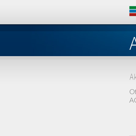
A
Of
AG