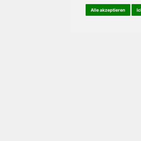
Alle akzeptieren
Ic
Login
tzwerke. Folgen Sie uns!
Anmelden
Meine Cookie-Einstellungen
anpassen