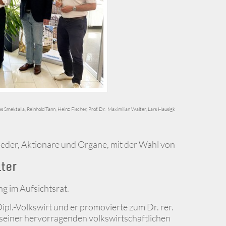
as Smektalla, Reinhold Tann, Heinz Fischer, Prof. Dr. Maximilian Walter, Lars Hausigk
glieder, Aktionäre und Organe, mit der Wahl von
lter
g im Aufsichtsrat.
Dipl.-Volkswirt und er promovierte zum Dr. rer.
 seiner hervorragenden volkswirtschaftlichen