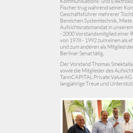
Kommunikations- und Elektrokon
Fischer trug während seiner Ko
Geschäftsführer mehrerer Tocht
Bereichen Systemtechnik, Miete
Aufsichtsratsmandat in unsere
- 2000 Vorstandsmitglied einer 
von 1978 - 1992 zum einen als eh
und zum anderen als Mitglied d
Berliner Senat tätig.
Der Vorstand Thomas Smektalla,
sowie die Mitglieder des Aufsich
TannCAPITAL Private Value AG b
langjährige Treue und Unterstüt