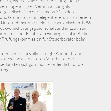
zern, bis 2003 die Steuerabteilung. Heinz
nzernzugehörigkeit Verantwortung als
ergesellschaften der Siemens AG in den
 und Grundstücksangelegenheiten. Bis zu seinem
m Unternehmen war Heinz Fischer zwischen 1986
Rückversicherungsgesellschaft und im Zeitraum
renamtlicher Richter am Finanzgericht in Berlin
er Prüfungskommission für Steuerberater beim
 der Generalbevollmächtigte Reinhold Tann
tsrates und alle weiteren Mitarbeiter der
edankten sich ganz ausserordentlich für die
zung.