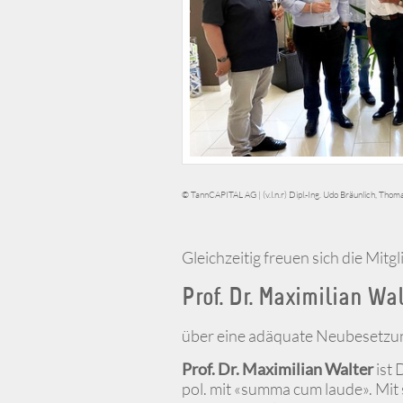
© TannCAPITAL AG | (v.l.n.r) Dipl.-Ing. Udo Bräunlich, Thom
Gleichzeitig freuen sich die Mit
Prof. Dr. Maximilian Wa
über eine adäquate Neubesetzun
Prof. Dr. Maximilian Walter
ist 
pol. mit «summa cum laude». Mit