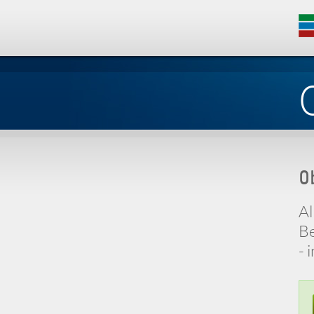
O
Al
Be
- 