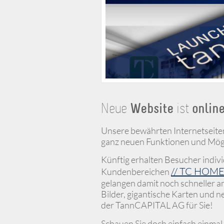
Neue
Website
ist
onlin
Unsere bewährten Internetseiten
ganz neuen Funktionen und Mögl
Künftig erhalten Besucher indiv
// TC HOM
Kundenbereichen
gelangen damit noch schneller 
Bilder, gigantische Karten und n
der TannCAPITAL AG für Sie!
Schauen Sie doch einfach einmal 