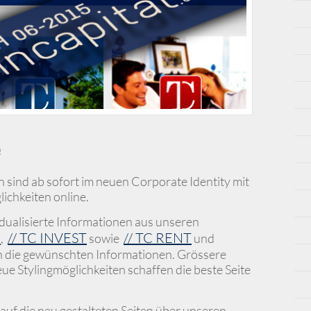
e
 sind ab sofort im neuen Corporate Identity mit
ichkeiten online.
idualisierte Informationen aus unseren
E
// TC INVEST
// TC RENT
,
sowie
und
an die gewünschten Informationen. Grössere
eue Stylingmöglichkeiten schaffen die beste Seite
auf die neu gestalteten Seiten über unseren