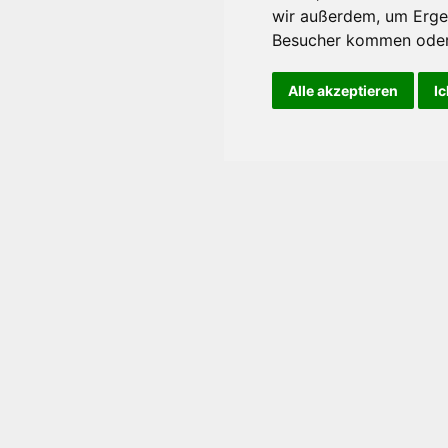
wir außerdem, um Erge
Besucher kommen oder 
Alle akzeptieren
Ic
Login
tzwerke. Folgen Sie uns!
Anmelden
Meine Cookie-Einstellungen
anpassen