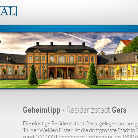
Geheimtipp
- Residenzstadt
Gera
Die einstige Residenzstadt Gera, gelegen am au
Tal der Weißen Elster, ist die drittgrösste Stadt i
rund 100.000 Einwohnern und genoss um 1900 de