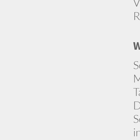
V
R
W
S
M
T
D
S
i