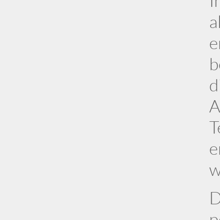
I
a
e
b
d
A
T
e
w
D
p