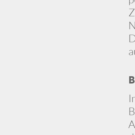
Z
N
D
a
B
I
B
A