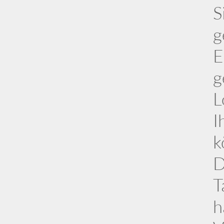
S
g
E
g
L
I
k
D
T
h