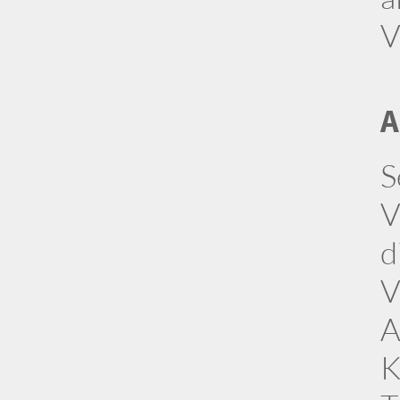
V
A
S
V
d
V
A
K