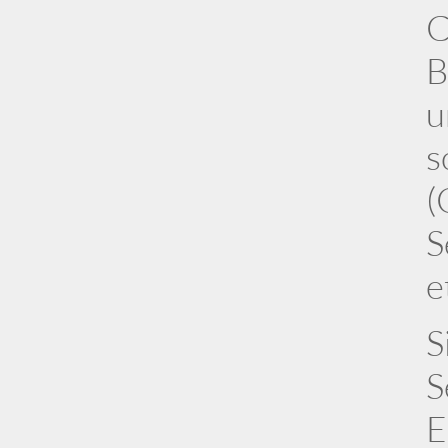
C
B
u
s
(
S
e
S
S
E