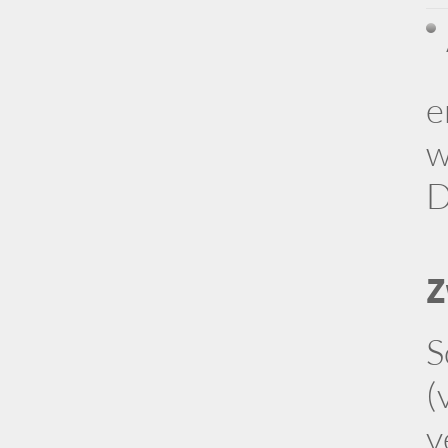
e
w
D
Z
S
(
v