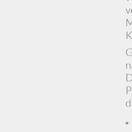
v
M
K
G
n
D
P
d