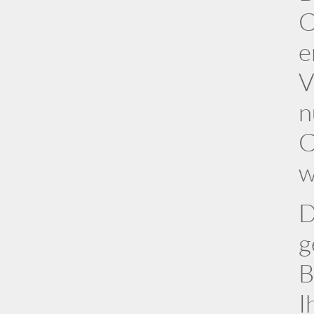
C
e
V
n
C
w
D
g
B
I