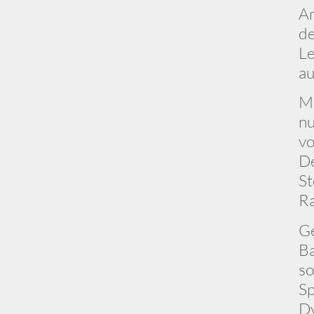
Am
de
Le
au
Mi
nu
vo
De
St
R
Ge
Ba
so
Sp
Dy